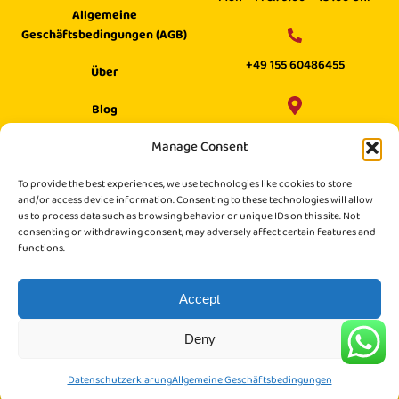
Allgemeine
Geschäftsbedingungen (AGB)
+49 155 60486455
Über
Blog
Wilhelm Digital GmbH ·
Manage Consent
Hilfecenter
Philippstraße 27, 52349 Düren,
Suche
To provide the best experiences, we use technologies like cookies to store
Germany
and/or access device information. Consenting to these technologies will allow
us to process data such as browsing behavior or unique IDs on this site. Not
consenting or withdrawing consent, may adversely affect certain features and
functions.
Accept
Deny
© Copyright 2025. All rights reserved.
Datenschutzerklarung
Allgemeine Geschäftsbedingungen