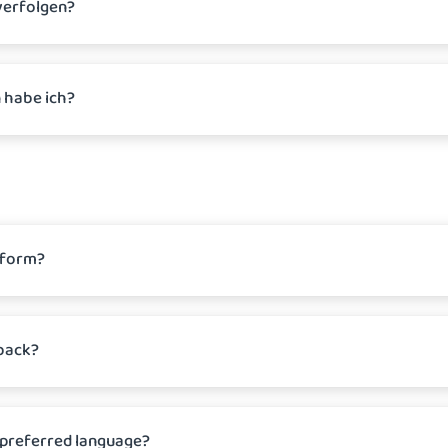
verfolgen?
 habe ich?
tform?
dback?
 preferred language?