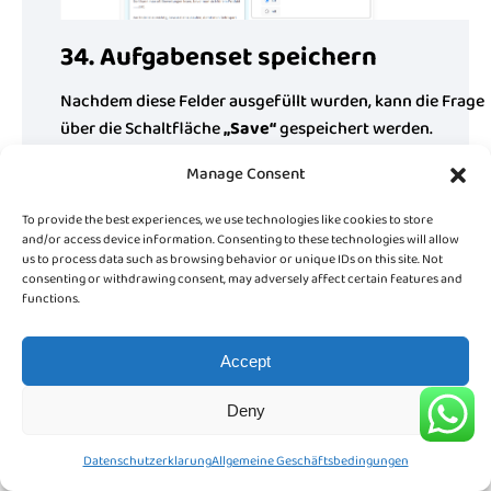
34. Aufgabenset speichern
Nachdem diese Felder ausgefüllt wurden, kann die Frage
über die Schaltfläche
„Save“
gespeichert werden.
Nachdem alle Fragen auf die gleiche Weise hinzugefügt
Manage Consent
wurden, ist das Aufgabenset vollständig erstellt.
To provide the best experiences, we use technologies like cookies to store
and/or access device information. Consenting to these technologies will allow
us to process data such as browsing behavior or unique IDs on this site. Not
Share This Article :
consenting or withdrawing consent, may adversely affect certain features and
functions.
Accept
Still stuck? How can we help?
Updated on March 23, 2026
Deny
Datenschutzerklarung
Allgemeine Geschäftsbedingungen
Allgemeine