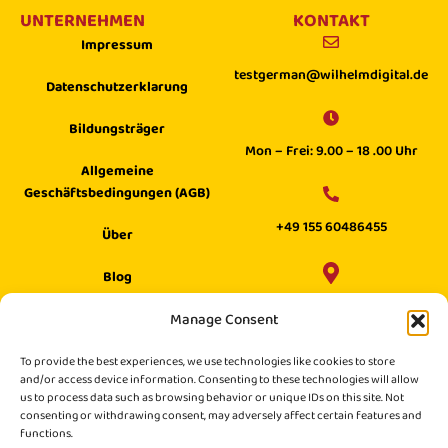
UNTERNEHMEN
KONTAKT
Impressum
testgerman@wilhelmdigital.de
Datenschutzerklarung
Bildungsträger
Mon – Frei: 9.00 – 18 .00 Uhr
Allgemeine
Geschäftsbedingungen (AGB)
+49 155 60486455
Über
Blog
Wilhelm Digital GmbH ·
Manage Consent
Hilfecenter
Philippstraße 27, 52349 Düren,
Suche
To provide the best experiences, we use technologies like cookies to store
Germany
and/or access device information. Consenting to these technologies will allow
us to process data such as browsing behavior or unique IDs on this site. Not
consenting or withdrawing consent, may adversely affect certain features and
functions.