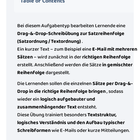
Table of Contents
Bei diesem Aufgabentyp bearbeiten Lernende eine
Drag-&-Drop-Schreibübung zur Satzreihenfolge
(Satzordnung / Textordnung)
.
Ein kurzer Text – zum Beispiel eine
E-Mail mit mehreren
Sätzen
– wird zunächst in der
richtigen Reihenfolge
erstellt. Anschließend werden die Sätze
in gemischter
Reihenfolge
dargestellt.
Die Lernenden sollen die einzelnen
Sätze per Drag-&-
Drop in die richtige Reihenfolge bringen
, sodass
wieder ein
logisch aufgebauter und
zusammenhängender Text
entsteht.
Diese Übung trainiert besonders
Textstruktur,
logisches Verständnis und den Aufbau typischer
Schreibformen
wie E-Mails oder kurze Mitteilungen.