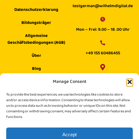
testgerman@wilhelmdigital.de
Datenschutzerklarung
Bildungsträger
Mon – Frei: 9.00 – 18 .00 Uhr
Allgemeine
Geschäftsbedingungen (AGB)
+49 155 60486455
Über
Blog
Wilhelm Digital GmbH ·
Manage Consent
Hilfecenter
Philippstraße 27, 52349 Düren,
Suche
To provide the best experiences, we use technologies like cookies to store
Germany
and/or access device information. Consenting to these technologies will allow
us to process data such as browsing behavior or unique IDs on this site. Not
consenting or withdrawing consent, may adversely affect certain features and
functions.
Accept