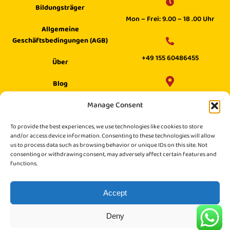
Bildungsträger
Mon – Frei: 9.00 – 18 .00 Uhr
Allgemeine
Geschäftsbedingungen (AGB)
+49 155 60486455
Über
Blog
Wilhelm Digital GmbH ·
Manage Consent
Hilfecenter
Philippstraße 27, 52349 Düren,
Suche
To provide the best experiences, we use technologies like cookies to store
Germany
and/or access device information. Consenting to these technologies will allow
us to process data such as browsing behavior or unique IDs on this site. Not
consenting or withdrawing consent, may adversely affect certain features and
functions.
Accept
Deny