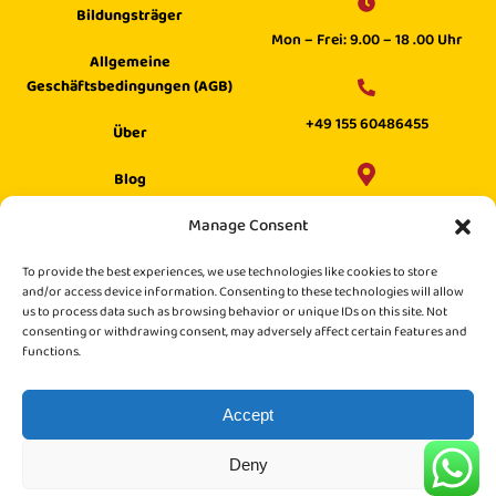
Bildungsträger
Mon – Frei: 9.00 – 18 .00 Uhr
Allgemeine
Geschäftsbedingungen (AGB)
+49 155 60486455
Über
Blog
Wilhelm Digital GmbH ·
Manage Consent
Hilfecenter
Philippstraße 27, 52349 Düren,
Suche
To provide the best experiences, we use technologies like cookies to store
Germany
and/or access device information. Consenting to these technologies will allow
us to process data such as browsing behavior or unique IDs on this site. Not
consenting or withdrawing consent, may adversely affect certain features and
functions.
Accept
Deny