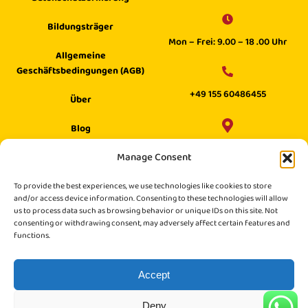
Bildungsträger
Mon – Frei: 9.00 – 18 .00 Uhr
Allgemeine
Geschäftsbedingungen (AGB)
+49 155 60486455
Über
Blog
Wilhelm Digital GmbH ·
Manage Consent
Hilfecenter
Philippstraße 27, 52349 Düren,
Suche
To provide the best experiences, we use technologies like cookies to store
Germany
and/or access device information. Consenting to these technologies will allow
us to process data such as browsing behavior or unique IDs on this site. Not
consenting or withdrawing consent, may adversely affect certain features and
functions.
Accept
Deny