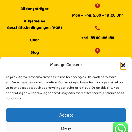
Bildungsträger
Mon – Frei: 9.00 – 18 .00 Uhr
Allgemeine
Geschäftsbedingungen (AGB)
+49 155 60486455
Über
Blog
Wilhelm Digital GmbH ·
Manage Consent
Hilfecenter
Philippstraße 27, 52349 Düren,
Suche
To provide the best experiences, we use technologies like cookies to store
Germany
and/or access device information. Consenting to these technologies will allow
us to process data such as browsing behavior or unique IDs on this site. Not
consenting or withdrawing consent, may adversely affect certain features and
functions.
Accept
Deny