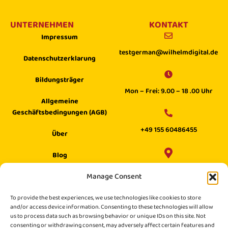
UNTERNEHMEN
KONTAKT
Impressum
testgerman@wilhelmdigital.de
Datenschutzerklarung
Bildungsträger
Mon – Frei: 9.00 – 18 .00 Uhr
Allgemeine
Geschäftsbedingungen (AGB)
+49 155 60486455
Über
Blog
Wilhelm Digital GmbH ·
Manage Consent
Hilfecenter
Philippstraße 27, 52349 Düren,
Suche
To provide the best experiences, we use technologies like cookies to store
Germany
and/or access device information. Consenting to these technologies will allow
us to process data such as browsing behavior or unique IDs on this site. Not
consenting or withdrawing consent, may adversely affect certain features and