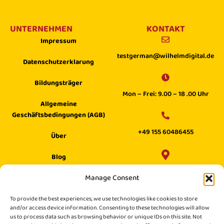
UNTERNEHMEN
KONTAKT
Impressum
testgerman@wilhelmdigital.de
Datenschutzerklarung
Bildungsträger
Mon – Frei: 9.00 – 18 .00 Uhr
Allgemeine
Geschäftsbedingungen (AGB)
+49 155 60486455
Über
Blog
Wilhelm Digital GmbH ·
Manage Consent
Hilfecenter
Philippstraße 27, 52349 Düren,
Suche
To provide the best experiences, we use technologies like cookies to store
Germany
and/or access device information. Consenting to these technologies will allow
us to process data such as browsing behavior or unique IDs on this site. Not