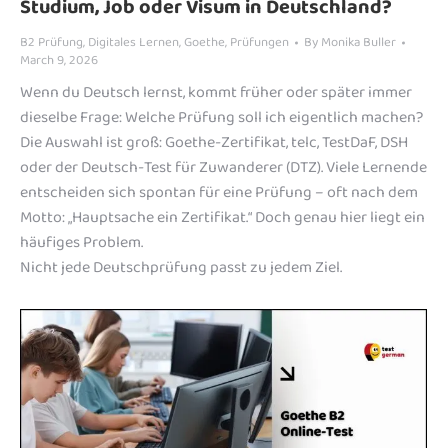
Studium, Job oder Visum in Deutschland?
B2 Prüfung
,
Digitales Lernen
,
Goethe
,
Prüfungen
By
Monika Buller
March 9, 2026
Wenn du Deutsch lernst, kommt früher oder später immer
dieselbe Frage: Welche Prüfung soll ich eigentlich machen?
Die Auswahl ist groß: Goethe-Zertifikat, telc, TestDaF, DSH
oder der Deutsch-Test für Zuwanderer (DTZ). Viele Lernende
entscheiden sich spontan für eine Prüfung – oft nach dem
Motto: „Hauptsache ein Zertifikat.“ Doch genau hier liegt ein
häufiges Problem.
Nicht jede Deutschprüfung passt zu jedem Ziel.