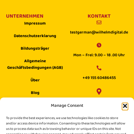
UNTERNEHMEN
KONTAKT
Impressum
testgerman@wilhelmdigital.de
Datenschutzerklarung
Bildungsträger
Mon – Frei: 9.00 – 18 .00 Uhr
Allgemeine
Geschäftsbedingungen (AGB)
+49 155 60486455
Über
Blog
Wilhelm Digital GmbH ·
Manage Consent
Hilfecenter
Philippstraße 27, 52349 Düren,
Suche
To provide the best experiences, we use technologies like cookies to store
Germany
and/or access device information. Consenting to these technologies will allow
us to process data such as browsing behavior or unique IDs on this site. Not