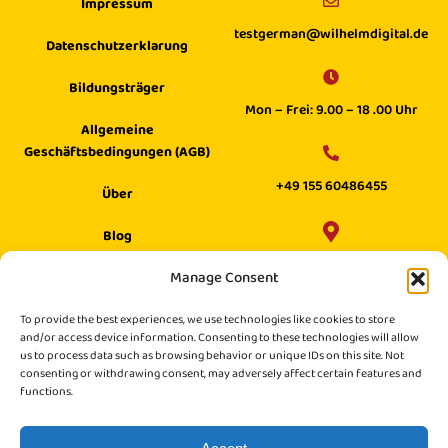
Impressum
testgerman@wilhelmdigital.de
Datenschutzerklarung
Bildungsträger
Mon – Frei: 9.00 – 18 .00 Uhr
Allgemeine
Geschäftsbedingungen (AGB)
+49 155 60486455
Über
Blog
Wilhelm Digital GmbH ·
Manage Consent
Hilfecenter
Philippstraße 27, 52349 Düren,
Suche
To provide the best experiences, we use technologies like cookies to store
Germany
and/or access device information. Consenting to these technologies will allow
us to process data such as browsing behavior or unique IDs on this site. Not
consenting or withdrawing consent, may adversely affect certain features and
functions.