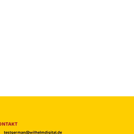
ONTAKT
testgerman@wilhelmdigital.de