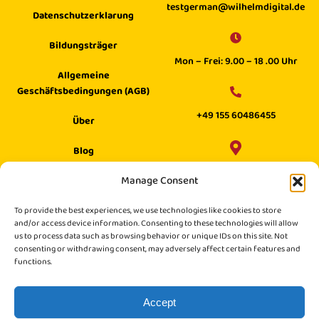
testgerman@wilhelmdigital.de
Datenschutzerklarung
Bildungsträger
Mon – Frei: 9.00 – 18 .00 Uhr
Allgemeine
Geschäftsbedingungen (AGB)
+49 155 60486455
Über
Blog
Wilhelm Digital GmbH ·
Manage Consent
Hilfecenter
Philippstraße 27, 52349 Düren,
Suche
To provide the best experiences, we use technologies like cookies to store
Germany
and/or access device information. Consenting to these technologies will allow
us to process data such as browsing behavior or unique IDs on this site. Not
consenting or withdrawing consent, may adversely affect certain features and
functions.
Accept