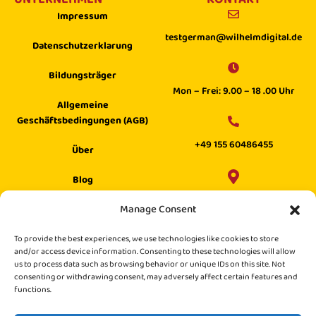
Impressum
testgerman@wilhelmdigital.de
Datenschutzerklarung
Bildungsträger
Mon – Frei: 9.00 – 18 .00 Uhr
Allgemeine
Geschäftsbedingungen (AGB)
+49 155 60486455
Über
Blog
Wilhelm Digital GmbH ·
Manage Consent
Hilfecenter
Philippstraße 27, 52349 Düren,
Suche
To provide the best experiences, we use technologies like cookies to store
Germany
and/or access device information. Consenting to these technologies will allow
us to process data such as browsing behavior or unique IDs on this site. Not
consenting or withdrawing consent, may adversely affect certain features and
functions.