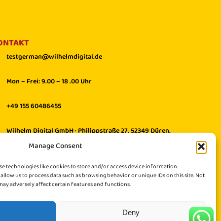
ONTAKT
testgerman@wilhelmdigital.de
Mon – Frei: 9.00 – 18 .00 Uhr
+49 155 60486455
Wilhelm Digital GmbH · Philippstraße 27, 52349 Düren,
Germany
Manage Consent
se technologies like cookies to store and/or access device information.
 allow us to process data such as browsing behavior or unique IDs on this site. Not
ay adversely affect certain features and functions.
Deny