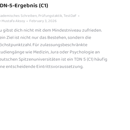
DN-5-Ergebnis (C1)
kademisches Schreiben
,
Prüfungstaktik
,
TestDaF
y
Mustafa Aksoy
February 3, 2026
u gibst dich nicht mit dem Mindestniveau zufrieden.
ein Ziel ist nicht nur das Bestehen, sondern die
öchstpunktzahl. Für zulassungsbeschränkte
tudiengänge wie Medizin, Jura oder Psychologie an
eutschen Spitzenuniversitäten ist ein TDN 5 (C1) häufig
ine entscheidende Eintrittsvoraussetzung.