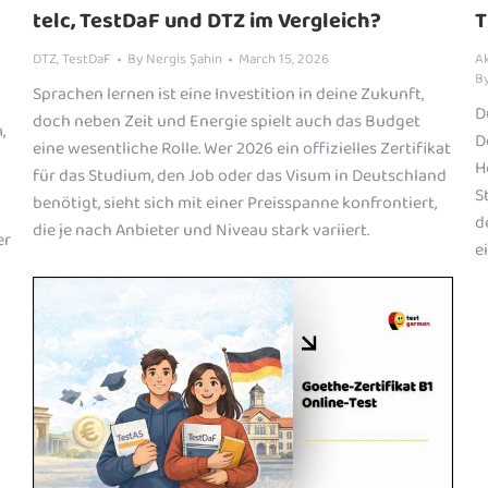
telc, TestDaF und DTZ im Vergleich?
T
DTZ
,
TestDaF
By
Nergis Şahin
March 15, 2026
A
B
Sprachen lernen ist eine Investition in deine Zukunft,
D
doch neben Zeit und Energie spielt auch das Budget
,
D
eine wesentliche Rolle. Wer 2026 ein offizielles Zertifikat
H
für das Studium, den Job oder das Visum in Deutschland
S
benötigt, sieht sich mit einer Preisspanne konfrontiert,
d
die je nach Anbieter und Niveau stark variiert.
er
e