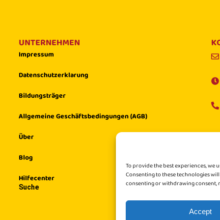
UNTERNEHMEN
K
Impressum
Datenschutzerklarung
Bildungsträger
Allgemeine Geschäftsbedingungen (AGB)
Über
Blog
To provide the best experiences, we u
Consenting to these technologies will
Hilfecenter
consenting or withdrawing consent, m
Suche
Accept