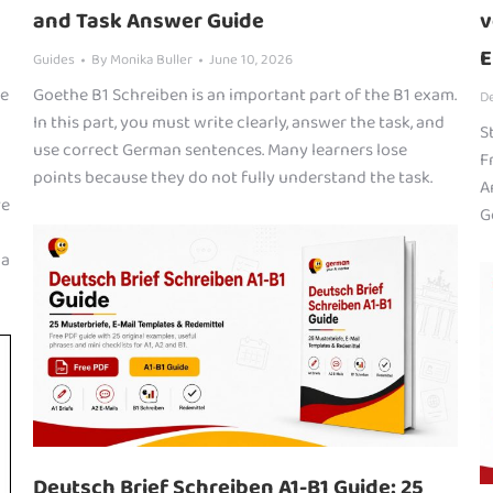
and Task Answer Guide
v
E
Guides
By
Monika Buller
June 10, 2026
he
Goethe B1 Schreiben is an important part of the B1 exam.
De
In this part, you must write clearly, answer the task, and
S
use correct German sentences. Many learners lose
F
points because they do not fully understand the task.
A
ve
G
 a
Deutsch Brief Schreiben A1-B1 Guide: 25