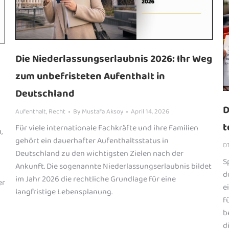
Die Niederlassungserlaubnis 2026: Ihr Weg
zum unbefristeten Aufenthalt in
Deutschland
D
Aufenthalt
,
Recht
By
Mustafa Aksoy
April 14, 2026
t
Für viele internationale Fachkräfte und ihre Familien
,
gehört ein dauerhafter Aufenthaltsstatus in
D
Deutschland zu den wichtigsten Zielen nach der
S
Ankunft. Die sogenannte Niederlassungserlaubnis bildet
d
im Jahr 2026 die rechtliche Grundlage für eine
er
e
langfristige Lebensplanung.
f
b
d