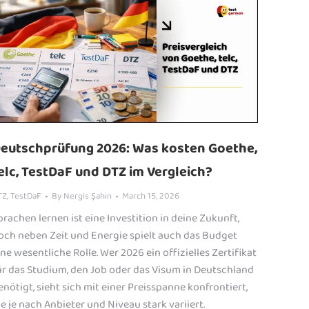
eutschprüfung 2026: Was kosten Goethe,
elc, TestDaF und DTZ im Vergleich?
TZ
,
TestDaF
By
Nergis Şahin
March 15, 2026
prachen lernen ist eine Investition in deine Zukunft,
och neben Zeit und Energie spielt auch das Budget
ine wesentliche Rolle. Wer 2026 ein offizielles Zertifikat
ür das Studium, den Job oder das Visum in Deutschland
enötigt, sieht sich mit einer Preisspanne konfrontiert,
ie je nach Anbieter und Niveau stark variiert.