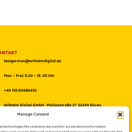
ONTAKT
testgerman@wilhelmdigital.de
Mon – Frei: 9.00 – 18 .00 Uhr
+49 155 60486455
Wilhelm Digital GmbH · Philippstraße 27, 52349 Düren,
Germany
Manage Consent
se technologies like cookies to store and/or access device information.
 allow us to process data such as browsing behavior or unique IDs on this site. Not