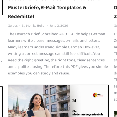
Musterbriefe, E-Mail Templates &
D
Redemittel
Z
Guides
By
Monika Buller
June 2, 2026
G
The Deutsch Brief Schreiben A1-B1 Guide helps German
D
6
learners write clearer messages, e-mails, and letters.
Z
Many learners understand simple German. However,
a
writing a correct message can still feel difficult. You
T
need the right greeting, the right tone, clear sentences,
s
et
and a polite closing. Therefore, this PDF gives you simple
l
examples you can study and reuse.
d
T
t
m
s