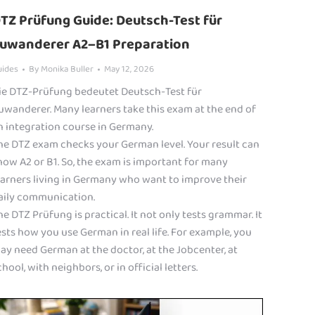
TZ Prüfung Guide: Deutsch-Test für
uwanderer A2–B1 Preparation
uides
By
Monika Buller
May 12, 2026
ie DTZ-Prüfung bedeutet Deutsch-Test für
uwanderer. Many learners take this exam at the end of
n integration course in Germany.
he DTZ exam checks your German level. Your result can
how A2 or B1. So, the exam is important for many
earners living in Germany who want to improve their
aily communication.
he DTZ Prüfung is practical. It not only tests grammar. It
ests how you use German in real life. For example, you
ay need German at the doctor, at the Jobcenter, at
chool, with neighbors, or in official letters.