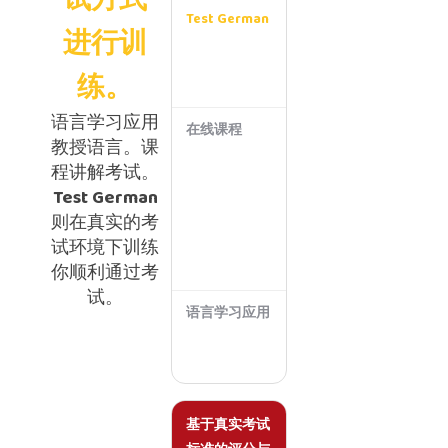
试方式
Test German
进行训
核
心
体
练。
验
语言学习应用
在线课程
教授语言。课
偶
尔
程讲解考试。
提
Test German
供
模
则在真实的考
拟
试环境下训练
测
你顺利通过考
试
试。
语言学习应用
不
支
持
基于真实考试