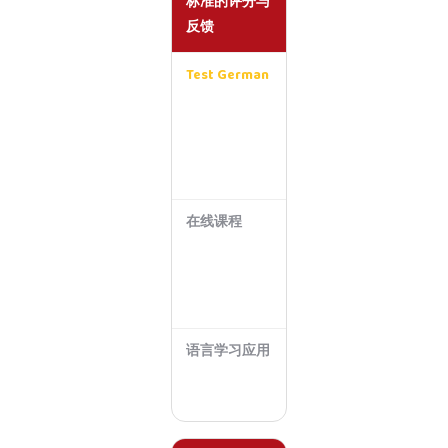
标准的评分与
反馈
Test German
清
晰
且
标
准
化
在线课程
取
决
于
教
师
语言学习应用
不
支
持