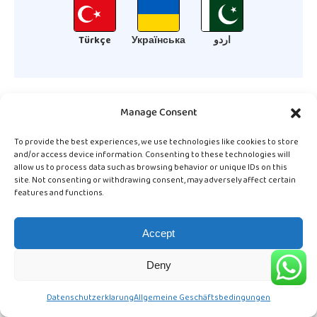
Türkçe
Українська
اردو
Manage Consent
To provide the best experiences, we use technologies like cookies to store
测试德语 - 提供 18 种语言的即时反
and/or access device information. Consenting to these technologies will
allow us to process data such as browsing behavior or unique IDs on this
site. Not consenting or withdrawing consent, may adversely affect certain
馈。
features and functions.
Accept
Deny
选择适合自己的学习时间
表。
Datenschutzerklarung
Allgemeine Geschäftsbedingungen