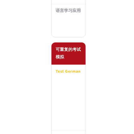
语言学习应用
偏
移
动
端
可重复的考试
模拟
Test German
无
限
次
数
，
可
量
化
练
习