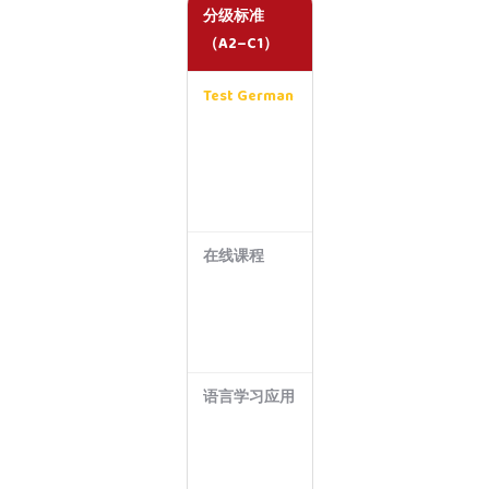
分级标准
（A2–C1）
Test German
考
试
专
用
标
准
在线课程
取
决
于
课
程
语言学习应用
仅
C
EF
R