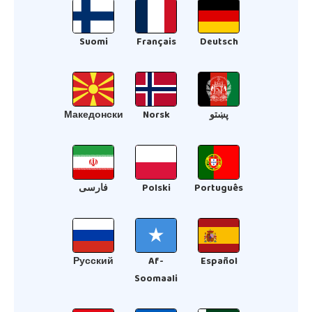
Suomi
Français
Deutsch
Македонски
Norsk
پښتو
فارسی
Polski
Português
Русский
Af-
Español
Soomaali