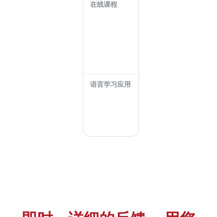
在线课程
受
时
间
安
排
限
制
语言学习应用
游
戏
化
练
习