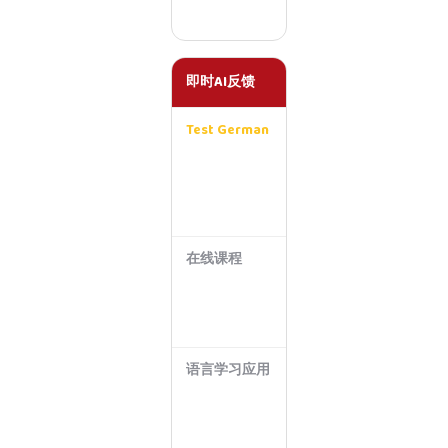
标
签
即时AI反馈
Test German
即
时
且
稳
定
在线课程
延
迟
反
馈
语言学习应用
有
限
或
通