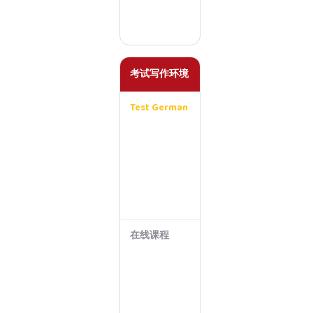
用
反
馈
考试写作环境
Test German
专
为
考
试
写
作
设
计
在线课程
仅
限
实
时
课
堂