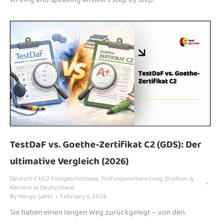
TestDaF vs. Goethe-Zertifikat C2 (GDS): Der
ultimative Vergleich (2026)
Deutsch C1/C2 Fortgeschrittene
,
Prüfungsvorbereitung
,
Studium &
Karriere in Deutschland
By
Nergis Şahin
February 6, 2026
Sie haben einen langen Weg zurückgelegt – von den