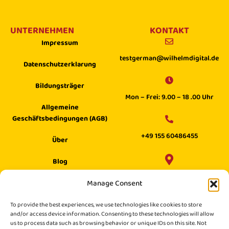
UNTERNEHMEN
KONTAKT
Impressum
testgerman@wilhelmdigital.de
Datenschutzerklarung
Bildungsträger
Mon – Frei: 9.00 – 18 .00 Uhr
Allgemeine
Geschäftsbedingungen (AGB)
+49 155 60486455
Über
Blog
Wilhelm Digital GmbH ·
Manage Consent
Hilfecenter
Philippstraße 27, 52349 Düren,
Suche
To provide the best experiences, we use technologies like cookies to store
Germany
and/or access device information. Consenting to these technologies will allow
us to process data such as browsing behavior or unique IDs on this site. Not