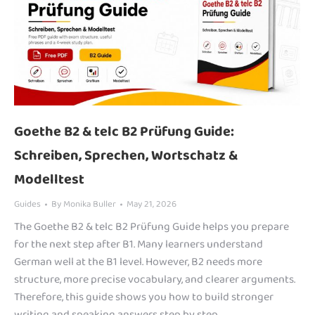
Goethe B2 & telc B2 Prüfung Guide:
Schreiben, Sprechen, Wortschatz &
Modelltest
Guides
By
Monika Buller
May 21, 2026
The Goethe B2 & telc B2 Prüfung Guide helps you prepare
for the next step after B1. Many learners understand
German well at the B1 level. However, B2 needs more
structure, more precise vocabulary, and clearer arguments.
Therefore, this guide shows you how to build stronger
writing and speaking answers step by step.