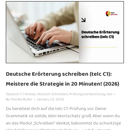
Deutsche Erörterung schreiben (telc C1):
Meistere die Strategie in 20 Minuten! (2026)
Deutsch C1 Niveau
,
Deutsch Schreiben
,
Prüfungsvorbereitung
,
telc
By
Monika Buller
January 20, 2026
Du bereitest dich auf die telc C1-Prüfung vor. Deine
Grammatik ist solide, dein Wortschatz groß. Aber wenn du
an das Modul „Schreiben“ denkst, bekommst du schwitzige