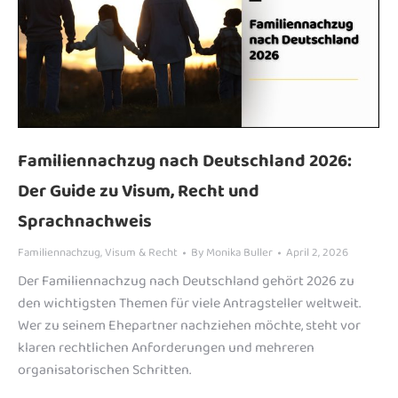
Familiennachzug nach Deutschland 2026:
Der Guide zu Visum, Recht und
Sprachnachweis
Familiennachzug
,
Visum & Recht
By
Monika Buller
April 2, 2026
Der Familiennachzug nach Deutschland gehört 2026 zu
den wichtigsten Themen für viele Antragsteller weltweit.
Wer zu seinem Ehepartner nachziehen möchte, steht vor
klaren rechtlichen Anforderungen und mehreren
organisatorischen Schritten.