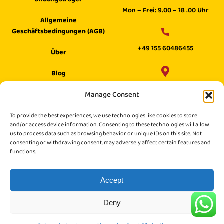
Mon – Frei: 9.00 – 18 .00 Uhr
Allgemeine
Geschäftsbedingungen (AGB)
+49 155 60486455
Über
Blog
Wilhelm Digital GmbH ·
Manage Consent
Hilfecenter
Philippstraße 27, 52349 Düren,
Suche
To provide the best experiences, we use technologies like cookies to store
Germany
and/or access device information. Consenting to these technologies will allow
us to process data such as browsing behavior or unique IDs on this site. Not
consenting or withdrawing consent, may adversely affect certain features and
functions.
Accept
Deny
© Copyright 2025. All rights reserved.